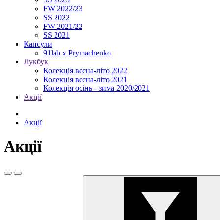
FW 2022/23
SS 2022
FW 2021/22
SS 2021
Капсули
91lab x Prymachenko
Лукбук
Колекція весна-літо 2022
Колекція весна-літо 2021
Колекція осінь - зима 2020/2021
Акції
Акції
Акції