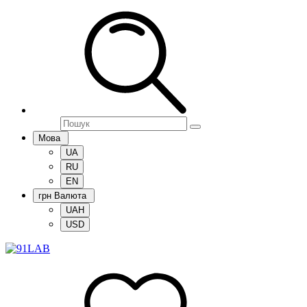
Мова
UA
RU
EN
грн
Валюта
UAH
USD