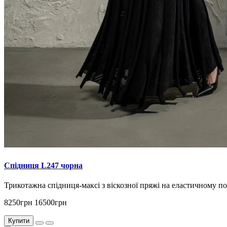
Спідниця L247 чорна
Трикотажна спідниця-максі з віскозної пряжі на еластичному по
8250грн
16500грн
Купити