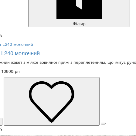
Фільтр
%
 L240 молочний
жний жакет з м’якої вовняної пряжі з переплетенням, що імітує руно.
10800грн
%