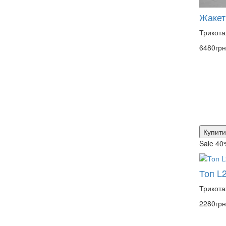
Жакет
Трикота
6480грн
Купити
Sale 40
Топ L
Трикота
2280грн