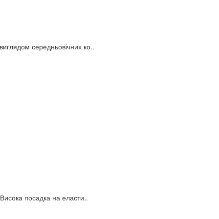
виглядом середньовічних ко..
 Висока посадка на еласти..