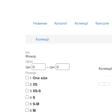
Новинки
Каталог
Колекції
Капсули
Колекції
Фільтр
Ціна
грн
–
грн
Колекції
Розмір
1
One size
2
XS
3
XS-S
4
S
5
S-M
6
M