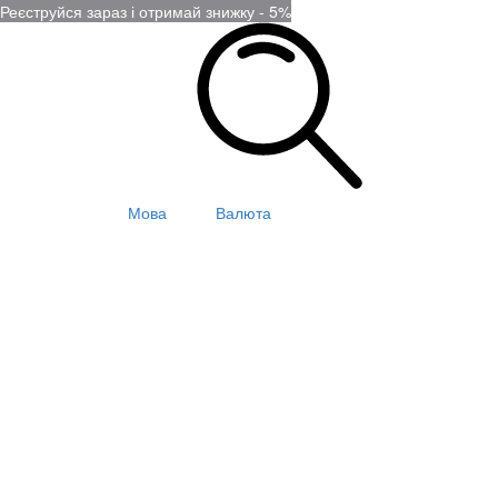
Реєструйся зараз і отримай знижку - 5%
Мова
Валюта