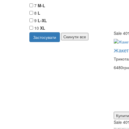
7
M-L
8
L
9
L-XL
10
XL
Sale 40
Жакет
Трикота
6480грн
Купити
Sale 40