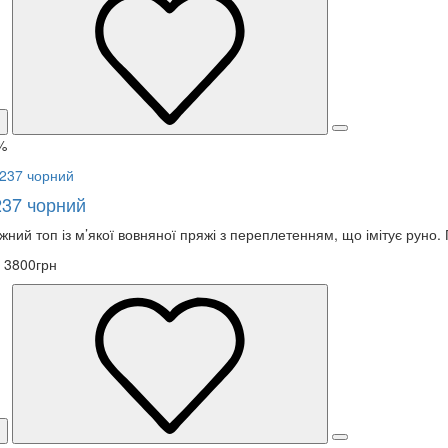
%
237 чорний
жний топ із м’якої вовняної пряжі з переплетенням, що імітує руно
3800грн