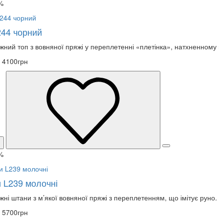
%
244 чорний
жний топ з вовняної пряжі у переплетенні «плетінка», натхненному 
4100грн
%
 L239 молочні
жні штани з м’якої вовняної пряжі з переплетенням, що імітує руно.
5700грн