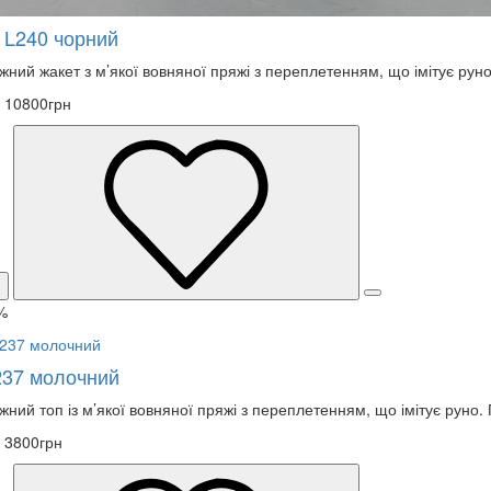
 L240 чорний
жний жакет з м’якої вовняної пряжі з переплетенням, що імітує руно.
10800грн
%
237 молочний
жний топ із м’якої вовняної пряжі з переплетенням, що імітує руно
3800грн