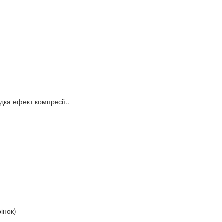
дка ефект компресії..
рінок)