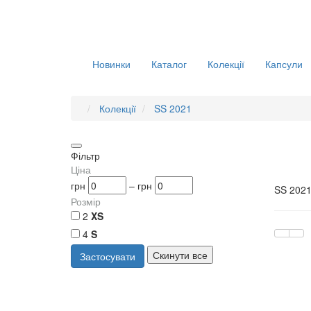
Новинки
Каталог
Колекції
Капсули
Колекції
SS 2021
Фільтр
Ціна
грн
–
грн
SS 202
Розмір
2
XS
4
S