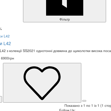
Фільтр
%
и L42
 L42 з колекції SS2021 однотонні довжина до щиколотки висока поса
6900грн
Показано з 1 по 1 із 1 (1 сто
Follow Us: