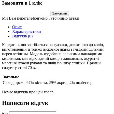
Замовити в 1 клік
Замовити
Ми Вам перетелефонуємо і уточнимо деталі
Опис
Характеристики
Відгуків (0)
Кардиган, що застібається на ґудзики, довжиною до колін,
виготовлений із тонкої віскозної пряжі з гладким щільним
переплетінням.
Модель оздоблена великими накладними
кишенями, має відкладний комір з лацканами, акуратні
маленькі втачні рукави та шліц по низу спинки. Прямий
силует у стилі 70-х.
Загальне
Склад пряжі:
67% віскоза, 29% акрил, 4% поліестер
Немає відгуків про цей товар.
Написати відгук
ім'я