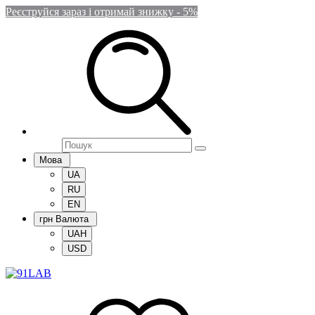
Реєструйся зараз і отримай знижку - 5%
Мова
UA
RU
EN
грн
Валюта
UAH
USD