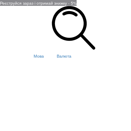
Реєструйся зараз і отримай знижку - 5%
Мова
Валюта