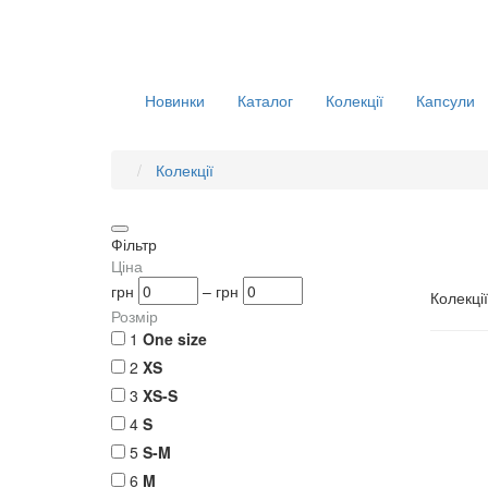
Новинки
Каталог
Колекції
Капсули
Колекції
Фільтр
Ціна
грн
–
грн
Колекції
Розмір
1
One size
2
XS
3
XS-S
4
S
5
S-M
6
M