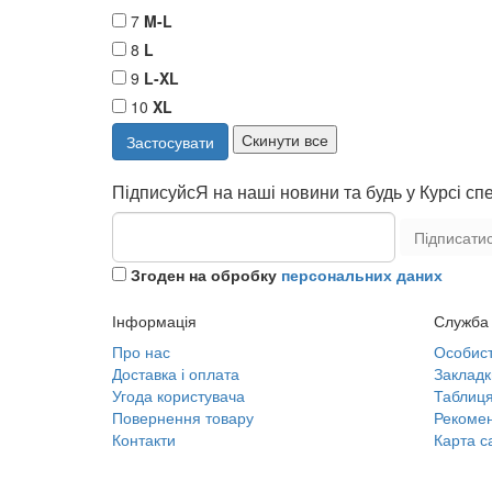
7
M-L
8
L
9
L-XL
10
XL
ПідписуйсЯ на наші новини та будь у Курсі сп
Підписати
Згоден на обробку
персональних даних
Інформація
Служба 
Про нас
Особист
Доставка і оплата
Закладк
Угода користувача
Таблиця
Повернення товару
Рекомен
Контакти
Карта с