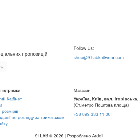
Follow Us:
еціальних пропозицій
shop@91labknitwear.com
сь
підтримки
Магазин
ий Кабінет
Україна, Київ, вул. Ігорівська,
и
(Ст.метро Поштова площа)
 розмірів
+38 099 333 11 00
дації по догляду за трикотажем
айту
91LAB © 2026 | Розроблено Ardeil