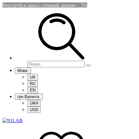
Реєструйся зараз і отримай знижку - 5%
Мова
UA
RU
EN
грн
Валюта
UAH
USD