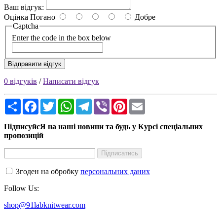
Ваш відгук:
Оцінка
Погано
Добре
Captcha
Enter the code in the box below
Відправити відгук
0 відгуків
/
Написати відгук
Share
Facebook
Twitter
WhatsApp
Telegram
Viber
Pinterest
Email
ПідписуйсЯ на наші новини та будь у Курсі спеціальних
пропозицій
Підписатись
Згоден на обробку
персональних даних
Follow Us:
shop@91labknitwear.com