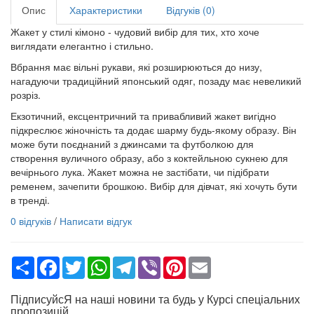
Опис
Характеристики
Відгуків (0)
Жакет у стилі кімоно - чудовий вибір для тих, хто хоче
виглядати елегантно і стильно.
Вбрання має вільні рукави, які розширюються до низу,
нагадуючи традиційний японський одяг, позаду має невеликий
розріз.
Екзотичний, ексцентричний та привабливий жакет вигідно
підкреслює жіночність та додає шарму будь-якому образу. Він
може бути поєднаний з джинсами та футболкою для
створення вуличного образу, або з коктейльною сукнею для
вечірнього лука. Жакет можна не застібати, чи підібрати
ременем, зачепити брошкою. Вибір для дівчат, які хочуть бути
в тренді.
0 відгуків
/
Написати відгук
Share
Facebook
Twitter
WhatsApp
Telegram
Viber
Pinterest
Email
ПідписуйсЯ на наші новини та будь у Курсі спеціальних
пропозицій